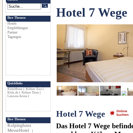
Hotel 7 Wege
Ihre Themen
Hotels
Empfehlungen
Partner
Tagungen
Quicklinks
KölnMesse
|
Kölner Zoo
|
Köln.de
|
Kölner Dom
|
Lanxess Arena
|
Hotel 7 Wege
Ihre Themen
Das Hotel 7 Wege befinde
Kolpinghaus
MesseHotel
|