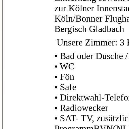
zur Kölner Innensta
Köln/Bonner Flugha
Bergisch Gladbach
Unsere Zimmer: 3 
• Bad oder Dusche 
• WC
• Fön
• Safe
• Direktwahl-Telefo
• Radiowecker
• SAT- TV, zusätzli
ProgrammBVN(NL)