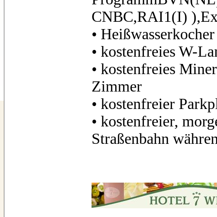
CNBC,RAI1(I) ),Ex
• Heißwasserkocher
• kostenfreies W-La
• kostenfreies Mine
Zimmer
• kostenfreier Parkp
• kostenfreier
,
morge
Straßenbahn währe