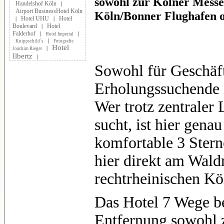
sowohl zur Kölner Messe
Handelshof Köln
|
Airport BusinessHotel Köln
Köln/Bonner Flughafen 
Hotel UHU
Hotel
|
|
Boulevard
Hotel
|
Falderhof
|
|
Hotel Imperial
|
Knippschild´s
Fotografie
Hotel
|
Joachim Rieger
Ilbertz
|
Sowohl für Geschäft
Erholungssuchende i
Wer trotz zentraler
sucht, ist hier gena
komfortable 3 Ster
hier direkt am Wald
rechtrheinischen Kö
Das Hotel 7 Wege bef
Entfernung sowohl 