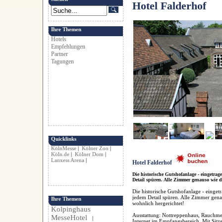
Hotel Falderhof
Ihre Themen
Hotels
Empfehlungen
Partner
Tagungen
Quicklinks
KölnMesse
|
Kölner Zoo
|
Köln.de
|
Kölner Dom
|
Lanxess Arena
|
Hotel Falderhof
Die historische Gutshofanlage - eingetra
Detail spüren. Alle Zimmer genauso wie 
Die historische Gutshofanlage - einget
jedem Detail spüren. Alle Zimmer gen
Ihre Themen
wohnlich hergerichtet!
Kolpinghaus
Ausstattung: Nottreppenhaus, Rauchme
MesseHotel
|
Internet im Empfangsbereich, Mit Sit