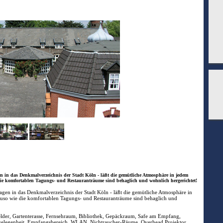
gen in das Denkmalverzeichnis der Stadt Köln - läßt die gemütliche Atmosphäre in jedem
die komfortablen Tagungs- und Restauranträume sind behaglich und wohnlich hergerichtet!
ragen in das Denkmalverzeichnis der Stadt Köln - läßt die gemütliche Atmosphäre in
auso wie die komfortablen Tagungs- und Restauranträume sind behaglich und
lder, Gartenterasse, Fernsehraum, Bibliothek, Gepäckraum, Safe am Empfang,
zgelegenheit, Empfangsbereich, WLAN, Nichtraucher-Räume, Overhead Projektor,