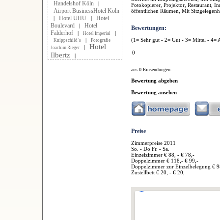
Handelshof Köln
|
Fotokopierer, Projektor, Restaurant, 
Airport BusinessHotel Köln
öffentlichen Räumen, Mit Sitzgelegenh
Hotel UHU
Hotel
|
|
Boulevard
Hotel
|
Bewertungen:
Falderhof
|
|
Hotel Imperial
(1= Sehr gut - 2= Gut - 3= Mittel - 4= 
|
Knippschild´s
Fotografie
Hotel
|
Joachim Rieger
0
Ilbertz
|
aus 0 Einsendungen.
Bewertung abgeben
Bewertung ansehen
Preise
Zimmerpreise 2011
So. - Do Fr. - Sa.
Einzelzimmer € 88, - € 78,-
Doppelzimmer € 118,- € 99,-
Doppelzimmer zur Einzelbelegung € 98
Zustellbett € 20, - € 20,