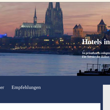
Hotels i
1a-privathotels-cologne
Ein Service der Kölner 
er
Empfehlungen