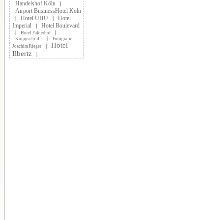
Handelshof Köln
|
Airport BusinessHotel Köln
Hotel UHU
Hotel
|
|
Imperial
Hotel Boulevard
|
|
|
Hotel Falderhof
|
Knippschild´s
Fotografie
Hotel
|
Joachim Rieger
Ilbertz
|