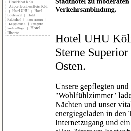
Stadthotel zu moderaten
Handelshof Köln
|
Airport BusinessHotel Köln
Verkehrsanbindung.
Hotel UHU
Hotel
|
|
Boulevard
Hotel
|
Falderhof
|
|
Hotel Imperial
|
Knippschild´s
Fotografie
Hotel
|
Joachim Rieger
Ilbertz
|
Hotel UHU Köln*
Sterne Superior
Osten
.
Unsere gepflegten und
"Wohlfühlzimmer" lade
Nächten und unser vita
energiegeladen in den 
Internetzugang und ein