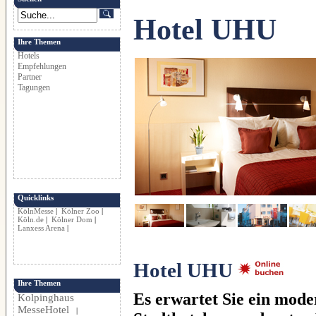
Hotel UHU
Ihre Themen
Hotels
Empfehlungen
Partner
Tagungen
Quicklinks
KölnMesse
|
Kölner Zoo
|
Köln.de
|
Kölner Dom
|
Lanxess Arena
|
Hotel UHU
Ihre Themen
Es erwartet Sie ein mode
Kolpinghaus
MesseHotel
|