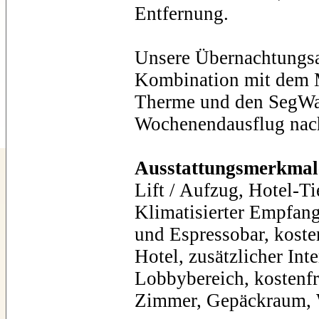
Entfernung.
Unsere Übernachtungsa
Kombination mit dem M
Therme und den SegWa
Wochenendausflug nac
Ausstattungsmerkmal
Lift / Aufzug, Hotel-T
Klimatisierter Empfang
und Espressobar, kost
Hotel, zusätzlicher Int
Lobbybereich, kostenf
Zimmer, Gep
äckraum, 