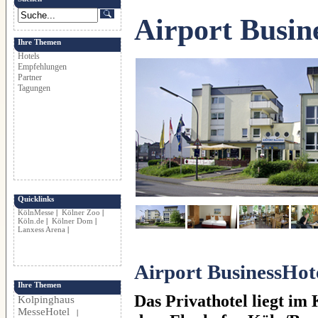
Airport Busin
Ihre Themen
Hotels
Empfehlungen
Partner
Tagungen
Quicklinks
KölnMesse
|
Kölner Zoo
|
Köln.de
|
Kölner Dom
|
Lanxess Arena
|
Airport BusinessHot
Ihre Themen
Das Privathotel liegt im 
Kolpinghaus
MesseHotel
|