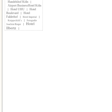
Handelshof Köln
|
Airport BusinessHotel Köln
Hotel UHU
Hotel
|
|
Boulevard
Hotel
|
Falderhof
|
|
Hotel Imperial
|
Knippschild´s
Fotografie
Hotel
|
Joachim Rieger
Ilbertz
|